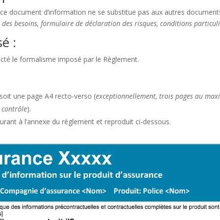
e ce document d’information ne se substitue pas aux autres documents
es besoins, formulaire de déclaration des risques, conditions particuli
é :
cté le formalisme imposé par le Règlement.
 soit une page A4 recto-verso (
exceptionnellement, trois pages au maxi
 contrôle
).
gurant à l’annexe du règlement et reproduit ci-dessous.