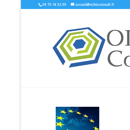
09 75 18 32 99
accueil@orbisconsult.fr
DDA – Le règlemen
pour les produits
21, Août 2017
|
DDA
|
0 commentaire