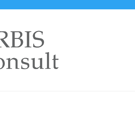
t d’exécution relatif au docum
 d’assurance non-vie
s