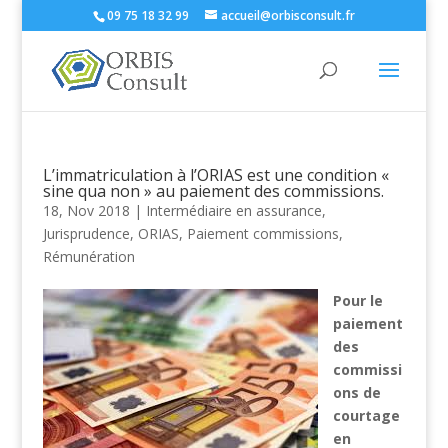
09 75 18 32 99
accueil@orbisconsult.fr
L’immatriculation à l’ORIAS est une condition «
sine qua non » au paiement des commissions.
18, Nov 2018
|
Intermédiaire en assurance
,
Jurisprudence
,
ORIAS
,
Paiement commissions
,
Rémunération
Pour le
paiement
des
commissi
ons de
courtage
en