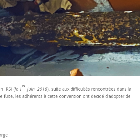
er
n IRSI (
le 1
juin 2018
), suite aux difficultés rencontrées dans la
de fuite, les adhérents à cette convention ont décidé d’adopter de
arge