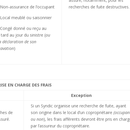
assuré, notamment, pour les
on-assurance de l’occupant
recherches de fuite destructives.
ocal meublé ou saisonnier
ongé donné ou reçu au
 tard au jour du sinistre (
ou
a déclaration de son
ravation
)
RISE EN CHARGE DES FRAIS
Exception
Si un Syndic organise une recherche de fuite, ayant
ches de
son origine dans le local d’un copropriétaire
(occupan
ssuré.
ou non
), les frais afférents devront être pris en charg
par l’assureur du copropriétaire.