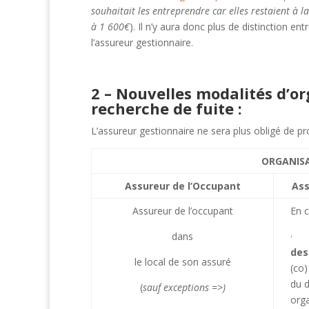
souhaitait les entreprendre car elles restaient à la
à 1 600€
). Il n’y aura donc plus de distinction en
l’assureur gestionnaire.
2 – Nouvelles modalités d’or
recherche de fuite :
L’assureur gestionnaire ne sera plus obligé de pr
ORGANISA
Assureur de l’Occupant
Ass
Assureur de l’occupant
En c
dans
· R
des
le local de son assuré
(co)
du d
(
sauf exceptions =>)
orga