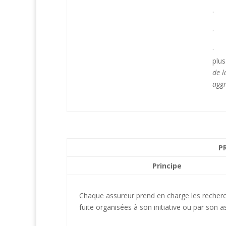
· N
· L
· C
plus
de l
agg
P
Principe
Chaque assureur prend en charge les recher
fuite organisées à son initiative ou par son a