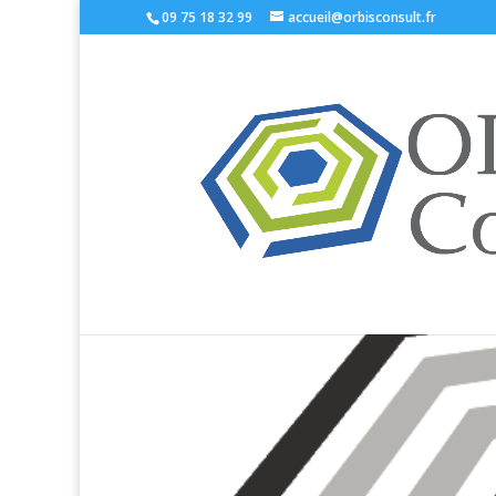
09 75 18 32 99
accueil@orbisconsult.fr
Logo Orbis Gris