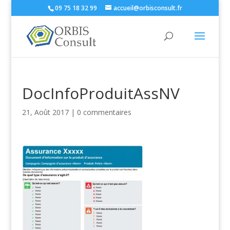
09 75 18 32 99
accueil@orbisconsult.fr
DocInfoProduitAssNV
21, Août 2017
|
0 commentaires